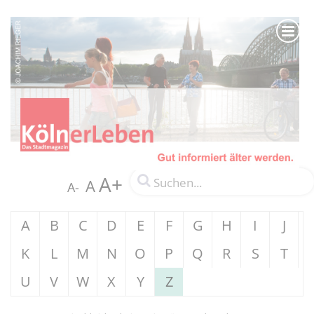
A+
A
A-
A
B
C
D
E
F
G
H
I
J
K
L
M
N
O
P
Q
R
S
T
U
V
W
X
Y
Z