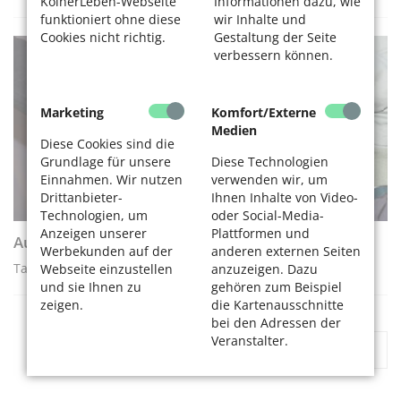
KölnerLeben-Webseite
Informationen dazu, wie
funktioniert ohne diese
wir Inhalte und
Cookies nicht richtig.
Gestaltung der Seite
verbessern können.
RATGEBER
Marketing
Komfort/Externe
Medien
Diese Cookies sind die
Grundlage für unsere
Diese Technologien
Einnahmen. Wir nutzen
verwenden wir, um
Drittanbieter-
Ihnen Inhalte von Video-
Technologien, um
oder Social-Media-
Anzeigen unserer
Plattformen und
Augen auf und Tasche zu!
Werbekunden auf der
anderen externen Seiten
Taschendiebstähle in Köln sind zurückgegangen.
Webseite einzustellen
anzuzeigen. Dazu
und sie Ihnen zu
gehören zum Beispiel
zeigen.
die Kartenausschnitte
bei den Adressen der
Veranstalter.
«
1
2
»