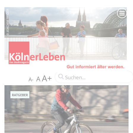
A+
A
A-
RATGEBER