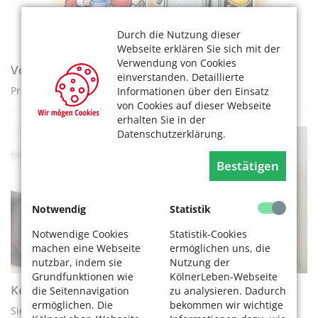
Durch die Nutzung dieser
Webseite erklären Sie sich mit der
Verwendung von Cookies
Vorsicht Betrugsmasche: „falsche Handwerker“
einverstanden. Detaillierte
Präventions-Tipps für Senioren
Informationen über den Einsatz
von Cookies auf dieser Webseite
erhalten Sie in der
Datenschutzerklärung.
RATGEBER
Bestätigen
Notwendig
Statistik
Notwendige Cookies
Statistik-Cookies
machen eine Webseite
ermöglichen uns, die
nutzbar, indem sie
Nutzung der
Grundfunktionen wie
KölnerLeben-Webseite
Kein Freund und Helfer - Betrüger am Telefon
die Seitennavigation
zu analysieren. Dadurch
ermöglichen. Die
bekommen wir wichtige
Sieben Tipps, wie Sie sich schützen können