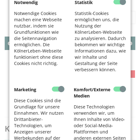
Notwendig
Statistik
Notwendige Cookies
Statistik-Cookies
«
1
2
...
66
»
machen eine Webseite
ermöglichen uns, die
nutzbar, indem sie
Nutzung der
Grundfunktionen wie
KölnerLeben-Webseite
die Seitennavigation
zu analysieren. Dadurch
AUGUST
2026
ermöglichen. Die
bekommen wir wichtige
KölnerLeben-Webseite
Informationen dazu, wie
MO
DI
MI
DO
FR
SA
SO
funktioniert ohne diese
wir Inhalte und
Cookies nicht richtig.
Gestaltung der Seite
1
2
verbessern können.
3
4
5
6
7
8
9
10
11
12
13
14
15
16
Marketing
Komfort/Externe
17
18
19
20
21
22
23
Medien
24
25
26
27
28
29
30
Diese Cookies sind die
Grundlage für unsere
Diese Technologien
31
Einnahmen. Wir nutzen
verwenden wir, um
Drittanbieter-
Ihnen Inhalte von Video-
Technologien, um
oder Social-Media-
KölnerLeben Archiv
Anzeigen unserer
Plattformen und
Werbekunden auf der
anderen externen Seiten