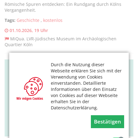
Römische Spuren entdecken: Ein Rundgang durch Kölns
Vergangenheit.
Tags:
Geschichte
,
kostenlos
01.10.2026, 19 Uhr
MiQua. LVR-Jüdisches Museum im Archäologischen
Quartier Köln
Durch die Nutzung dieser
KULTUR
Webseite erklären Sie sich mit der
Verwendung von Cookies
Hexenverfolgung in Köln
einverstanden. Detaillierte
Informationen über den Einsatz
Von den Ursachen über Verhöre und Prozesse bis zur
von Cookies auf dieser Webseite
Vollstreckung der Urteile.
erhalten Sie in der
Datenschutzerklärung.
Tags:
Geschichte
07.11.2026, 14 Uhr
Bestätigen
Kölner Frauengeschichtsverein