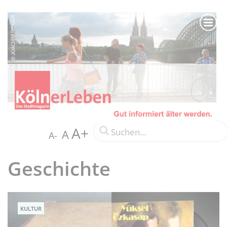
A+
A
A-
Geschichte
KULTUR