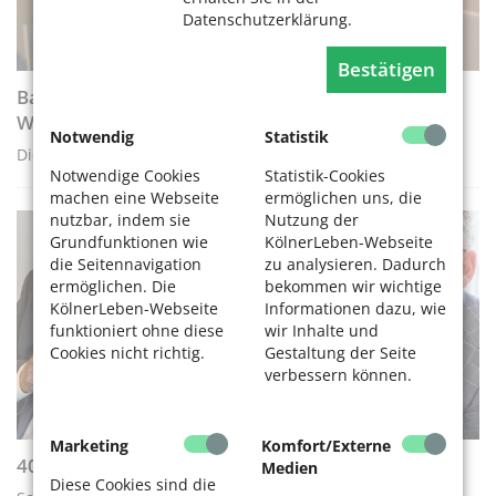
Datenschutzerklärung.
Bestätigen
Barrierefreies Wohnen: Älter werden im
Wohngefängnis?
Notwendig
Statistik
Die Seniorenvertretung Köln (SVK)
Notwendige Cookies
Statistik-Cookies
machen eine Webseite
ermöglichen uns, die
nutzbar, indem sie
Nutzung der
Grundfunktionen wie
KölnerLeben-Webseite
AKTIV WERDEN
die Seitennavigation
zu analysieren. Dadurch
ermöglichen. Die
bekommen wir wichtige
KölnerLeben-Webseite
Informationen dazu, wie
funktioniert ohne diese
wir Inhalte und
Cookies nicht richtig.
Gestaltung der Seite
verbessern können.
Marketing
Komfort/Externe
40 Jahre Seniorenvertretung in 2018
Medien
Diese Cookies sind die