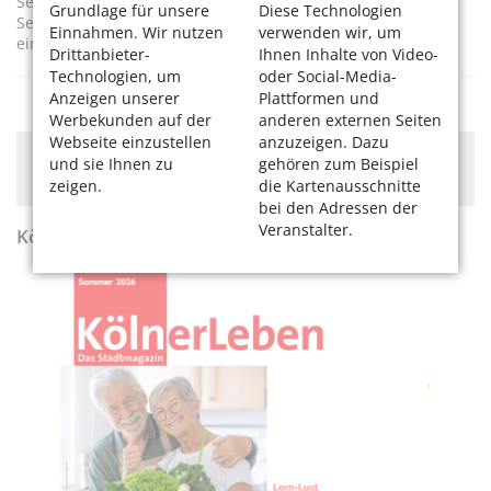
Seit 1978 setzt sich die ehrenamtlich tätige
Grundlage für unsere
Diese Technologien
Seniorenvertretung für die Belange der älteren Generation
Einnahmen. Wir nutzen
verwenden wir, um
ein.
Drittanbieter-
Ihnen Inhalte von Video-
Technologien, um
oder Social-Media-
Anzeigen unserer
Plattformen und
Werbekunden auf der
anderen externen Seiten
Webseite einzustellen
anzuzeigen. Dazu
Hier könnte Werbung stehen, mit der wir uns
und sie Ihnen zu
gehören zum Beispiel
finanzieren. Bitte akzeptieren Sie die
Cookie-Meldung
.
zeigen.
die Kartenausschnitte
bei den Adressen der
Veranstalter.
KölnerLeben Sommer 2026