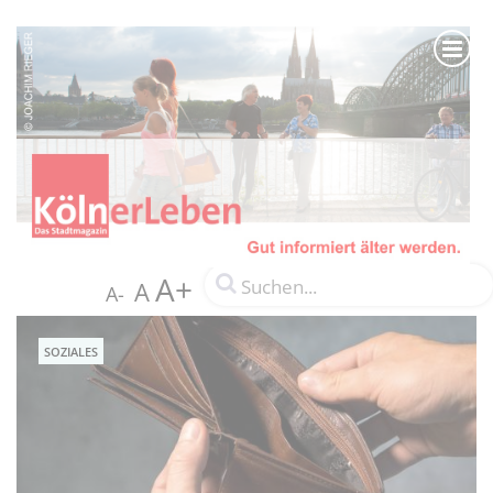
A+
A
A-
SOZIALES