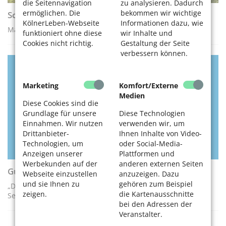
die Seitennavigation
zu analysieren. Dadurch
ermöglichen. Die
bekommen wir wichtige
Schlechte Schilder melden
KölnerLeben-Webseite
Informationen dazu, wie
Machen Sie mit!
funktioniert ohne diese
wir Inhalte und
Cookies nicht richtig.
Gestaltung der Seite
verbessern können.
DIGITALES LERNEN
Marketing
Komfort/Externe
Medien
Diese Cookies sind die
Grundlage für unsere
Diese Technologien
Einnahmen. Wir nutzen
verwenden wir, um
Drittanbieter-
Ihnen Inhalte von Video-
Technologien, um
oder Social-Media-
Anzeigen unserer
Plattformen und
Werbekunden auf der
anderen externen Seiten
Gut informiert mit WhatsApp
Webseite einzustellen
anzuzeigen. Dazu
und sie Ihnen zu
gehören zum Beispiel
„Digital mobil im Alter“ bietet nun auch einen Kanal für
zeigen.
die Kartenausschnitte
Senioren
bei den Adressen der
Veranstalter.