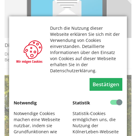
Durch die Nutzung dieser
Webseite erklären Sie sich mit der
Verwendung von Cookies
Digital Glossar
einverstanden. Detaillierte
Informationen über den Einsatz
Die Plattform „Digital mobil im Alter” erklärt die wichtigsten
von Cookies auf dieser Webseite
Begriffe der Digitalisierung
erhalten Sie in der
Datenschutzerklärung.
Bestätigen
AKTIV WERDEN
Notwendig
Statistik
Notwendige Cookies
Statistik-Cookies
machen eine Webseite
ermöglichen uns, die
nutzbar, indem sie
Nutzung der
Grundfunktionen wie
KölnerLeben-Webseite