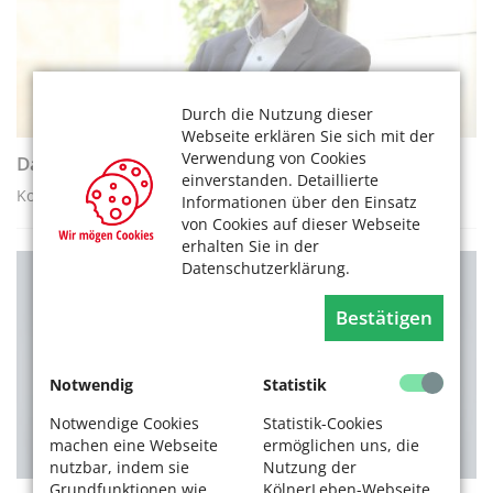
Durch die Nutzung dieser
Webseite erklären Sie sich mit der
Verwendung von Cookies
Das Alter ist Teil unserer Zukunft
einverstanden. Detaillierte
Kommentar des Beigeordneten Dr. Harald Rau
Informationen über den Einsatz
von Cookies auf dieser Webseite
erhalten Sie in der
Datenschutzerklärung.
VEREINE / ORGANISATIONEN
Bestätigen
Notwendig
Statistik
Notwendige Cookies
Statistik-Cookies
machen eine Webseite
ermöglichen uns, die
nutzbar, indem sie
Nutzung der
Grundfunktionen wie
KölnerLeben-Webseite