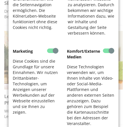
SBK mit neuer Leitung
die Seitennavigation
zu analysieren. Dadurch
ermöglichen. Die
bekommen wir wichtige
Dr. Amélie Koecke hat die Geschäftsführung der SBK Sozial-
KölnerLeben-Webseite
Informationen dazu, wie
Betriebe-Köln übernommen
funktioniert ohne diese
wir Inhalte und
Cookies nicht richtig.
Gestaltung der Seite
verbessern können.
PFLEGE
Marketing
Komfort/Externe
Medien
Diese Cookies sind die
Grundlage für unsere
Diese Technologien
Einnahmen. Wir nutzen
verwenden wir, um
Drittanbieter-
Ihnen Inhalte von Video-
Technologien, um
oder Social-Media-
Anzeigen unserer
Plattformen und
Werbekunden auf der
anderen externen Seiten
Leistungen und Pflegegrade der
Webseite einzustellen
anzuzeigen. Dazu
Pflegeversicherung
und sie Ihnen zu
gehören zum Beispiel
Wie erfolgt die Einstufung in die Pflegegrade? Welche
zeigen.
die Kartenausschnitte
Leistungen gibt es bei welchem Pflegegrad?
bei den Adressen der
Veranstalter.