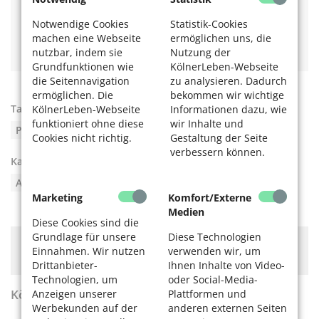
Infos ruckzuck -
QR Code
Das E-Rezept: Anleitung und die wichtigsten Fragen
Notwendige Cookies
Statistik-Cookies
rund um das elektronische Rezept
machen eine Webseite
ermöglichen uns, die
Wirkstoff-Mix im Griff - mit dem Medikationsplan
nutzbar, indem sie
Nutzung der
Grundfunktionen wie
KölnerLeben-Webseite
die Seitennavigation
zu analysieren. Dadurch
ermöglichen. Die
bekommen wir wichtige
Tags:
App
,
Gesundheit
,
Kraft
,
Mobilität
,
KölnerLeben-Webseite
Informationen dazu, wie
funktioniert ohne diese
wir Inhalte und
Physiotherapie
,
Smartphone
,
Therapie
Cookies nicht richtig.
Gestaltung der Seite
verbessern können.
Kategorien:
Digitale Welt
,
Gesund leben
,
Apps und Webseiten
Marketing
Komfort/Externe
Medien
Diese Cookies sind die
Grundlage für unsere
Diese Technologien
Hier könnte Werbung stehen, mit der wir uns
Einnahmen. Wir nutzen
verwenden wir, um
finanzieren. Bitte akzeptieren Sie die
Cookie-Meldung
.
Drittanbieter-
Ihnen Inhalte von Video-
Technologien, um
oder Social-Media-
KölnerLeben Sommer 2026
Anzeigen unserer
Plattformen und
Werbekunden auf der
anderen externen Seiten