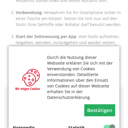
Hindernis sollten etwa drei Meter Abstand sein.
Vorbereitung
: Verwahren Sie Ihr Smartphone sicher in
einer Tasche am Körper. Setzen Sie sich nun auf den
Stuhl. Eine Gehhilfe oder Rollator darf benutzt werden.
Start der Zeitmessung per App
: Vom Stuhl aufstehen,
losgehen, wenden, zurückgehen und wieder setzen.
Stopp drücken.
Durch die Nutzung dieser
Testung wiederholen:
In einer Testrunde werden fünf
Webseite erklären Sie sich mit der
Messungen aufgezeichnet.
Verwendung von Cookies
einverstanden. Detaillierte
Anschließend wird automatisch eine Analyse erstellt.
Informationen über den Einsatz
von Cookies auf dieser Webseite
erhalten Sie in der
Datenschutzerklärung.
Die App können Sie im Play Store kostenfrei
herunterladen:
https://play.google.com/store/apps/details?
Bestätigen
id=mht.tsg.upandgo&hl=en_US
Das könnte Sie auch interessieren:
Notwendig
Statistik