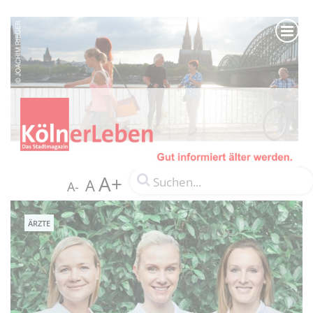
A+
A
A-
ÄRZTE