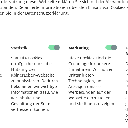
 die Nutzung dieser Webseite erklären Sie sich mit der Verwendun
rstanden. Detaillierte Informationen über den Einsatz von Cookies 
ten Sie in der Datenschutzerklärung.
Statistik
Marketing
K
M
Statistik-Cookies
Diese Cookies sind die
ermöglichen uns, die
Grundlage für unsere
D
Nutzung der
Einnahmen. Wir nutzen
v
e
KölnerLeben-Webseite
Drittanbieter-
I
zu analysieren. Dadurch
Technologien, um
o
bekommen wir wichtige
Anzeigen unserer
P
Informationen dazu, wie
Werbekunden auf der
a
wir Inhalte und
Webseite einzustellen
a
Gestaltung der Seite
und sie Ihnen zu zeigen.
g
verbessern können.
d
b
V