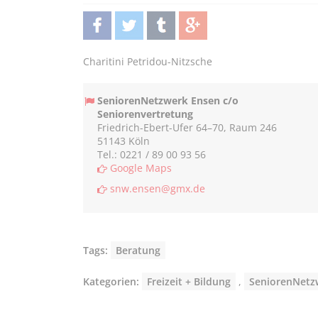
teilen
twittern
teilen
teilen
Charitini Petridou-Nitzsche
SeniorenNetzwerk Ensen c/o
Seniorenvertretung
Friedrich-Ebert-Ufer 64–70, Raum 246
51143 Köln
Tel.: 0221 / 89 00 93 56
Google Maps
snw.ensen@gmx.de
Tags:
Beratung
Kategorien:
Freizeit + Bildung
,
SeniorenNetz