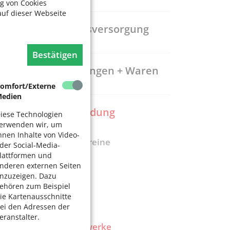
g von Cookies
auf dieser Webseite
Gesundheitsversorgung
Bestätigen
Dienstleistungen + Waren
omfort/Externe
edien
Freizeit + Bildung
iese Technologien
erwenden wir, um
hnen Inhalte von Video-
Ehrenamt / Vereine
der Social-Media-
lattformen und
Bürgerzentren
nderen externen Seiten
Kino
nzuzeigen. Dazu
ehören zum Beispiel
Museen
ie Kartenausschnitte
ei den Adressen der
Musik
eranstalter.
SeniorenNetzwerke