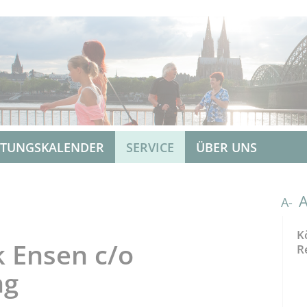
LTUNGSKALENDER
SERVICE
ÜBER UNS
A-
K
 Ensen c/o
R
ng