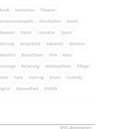
usik
kostenlos
Theater
eniorennetzwerk
Geschichte
Kunst
Museum
Natur
Literatur
Sport
ührung
Gespräche
Kabarett
Demenz
Wandern
Brauchtum
Film
Kino
orsorge
Beratung
Weihnachten
Pflege
este
Tanz
Vortrag
Essen
Comedy
igital
Gesundheit
Politik
RSS abonnieren: