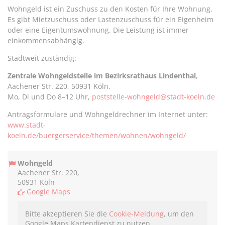
teilen
twittern
teilen
teilen
Wohngeld ist ein Zuschuss zu den Kosten für Ihre Wohnung.
Es gibt Mietzuschuss oder Lastenzuschuss für ein Eigenheim
oder eine Eigentumswohnung. Die Leistung ist immer
einkommensabhängig.
Stadtweit zuständig:
Zentrale Wohngeldstelle im Bezirksrathaus Lindenthal
,
Aachener Str. 220, 50931 Köln,
Mo, Di und Do 8–12 Uhr,
poststelle-wohngeld@stadt-koeln.de
Antragsformulare und Wohngeldrechner im Internet unter:
www.stadt-
koeln.de/buergerservice/themen/wohnen/wohngeld/
Wohngeld
Aachener Str. 220,
50931 Köln
Google Maps
Bitte akzeptieren Sie die
Cookie-Meldung
, um den
Google Maps Kartendienst zu nutzen.