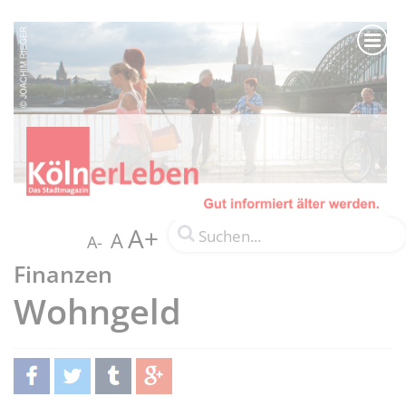
A+
A
A-
Finanzen
Wohngeld