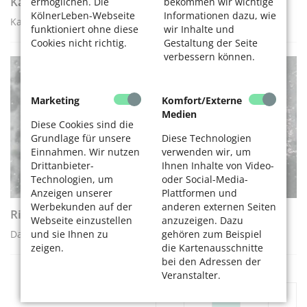
Kabelfernsehen: Was jetzt zu tun ist
ermöglichen. Die
bekommen wir wichtige
KölnerLeben-Webseite
Informationen dazu, wie
Kabelfernsehen ist ab 1. Juli 2024 Mietersache!
funktioniert ohne diese
wir Inhalte und
Cookies nicht richtig.
Gestaltung der Seite
verbessern können.
RATGEBER
Marketing
Komfort/Externe
Medien
Diese Cookies sind die
Grundlage für unsere
Diese Technologien
Einnahmen. Wir nutzen
verwenden wir, um
Drittanbieter-
Ihnen Inhalte von Video-
Technologien, um
oder Social-Media-
Anzeigen unserer
Plattformen und
Werbekunden auf der
anderen externen Seiten
Richtige Brillenpflege
Webseite einzustellen
anzuzeigen. Dazu
und sie Ihnen zu
gehören zum Beispiel
Das ist topp, das ist tabu
zeigen.
die Kartenausschnitte
bei den Adressen der
Veranstalter.
«
1
2
3
»