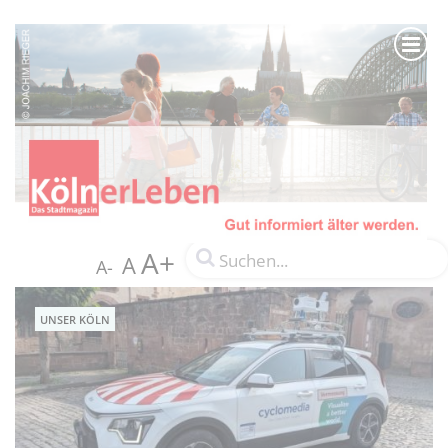
A+
A
A-
UNSER KÖLN