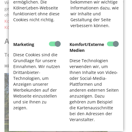
ermöglichen. Die
bekommen wir wichtige
Wer nicht selbst fahren kann, kann Rikscha fahren. Und wer
KölnerLeben-Webseite
Informationen dazu, wie
gern Rad fährt, kann anderen Menschen Gutes tun: Radeln
funktioniert ohne diese
wir Inhalte und
ohne Alter e.V. macht das ab sofort möglich. Lesen Sie:
Cookies nicht richtig.
Gestaltung der Seite
Kostenlose Ausflüge mit der Rikscha für ältere Menschen in
verbessern können.
Köln.
Ausflüge mit dem Rad
Marketing
Komfort/Externe
Medien
Tourentipps
Diese Cookies sind die
Grundlage für unsere
Diese Technologien
Hier finden Sie Ausflüge und Touren mit dem Fahrrad.
Einnahmen. Wir nutzen
verwenden wir, um
Drittanbieter-
Ihnen Inhalte von Video-
Technologien, um
oder Social-Media-
Anzeigen unserer
Plattformen und
Werbekunden auf der
anderen externen Seiten
Webseite einzustellen
anzuzeigen. Dazu
und sie Ihnen zu
gehören zum Beispiel
zeigen.
die Kartenausschnitte
bei den Adressen der
Veranstalter.