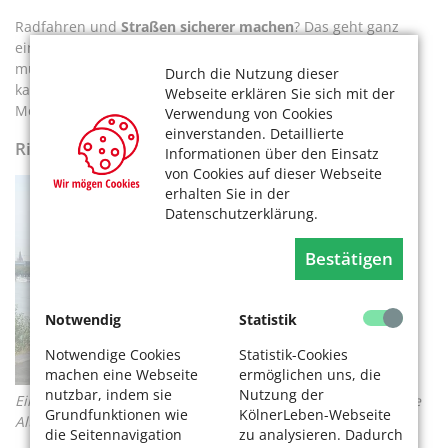
Radfahren und
Straßen sicherer machen
? Das geht ganz
einfach: Verbogene, verdreckte oder beschädigte Schilder
müssen erst erfasst werden, bevor man sie auswechseln
Durch die Nutzung dieser
kann. Machen Sie mit – mittels der Schilder-Melde-App!.
Webseite erklären Sie sich mit der
Mehr dazu finden Sie im Beitrag
Schlechte Schilder melden.
Verwendung von Cookies
einverstanden. Detaillierte
Rikscha fahren und gefahren werden
Informationen über den Einsatz
von Cookies auf dieser Webseite
erhalten Sie in der
Datenschutzerklärung.
Bestätigen
Notwendig
Statistik
Notwendige Cookies
Statistik-Cookies
machen eine Webseite
ermöglichen uns, die
nutzbar, indem sie
Nutzung der
Eine Rikschafahrt zum Rhein macht Spaß. Foto: Radeln ohne
Grundfunktionen wie
KölnerLeben-Webseite
Alter Köln e.V.
die Seitennavigation
zu analysieren. Dadurch