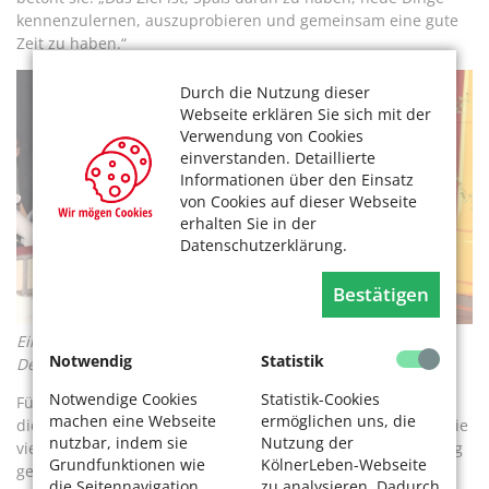
kennenzulernen, auszuprobieren und gemeinsam eine gute
Zeit zu haben.“
Durch die Nutzung dieser
Webseite erklären Sie sich mit der
Verwendung von Cookies
einverstanden. Detaillierte
Informationen über den Einsatz
von Cookies auf dieser Webseite
erhalten Sie in der
Datenschutzerklärung.
Bestätigen
Einmal den Clown in sich entdecken. Foto: Bürgerzentrum
Notwendig
Statistik
Deutz
Notwendige Cookies
Statistik-Cookies
Für Klütsch geht dieser Ansatz auf jeden Fall auf. „Ich finde
machen eine Webseite
ermöglichen uns, die
diese Atmosphäre einfach toll“, schwärmt er. „Dieses Zelt, die
nutzbar, indem sie
Nutzung der
vielen fröhlichen Menschen, mit denen man den ganzen Tag
Grundfunktionen wie
KölnerLeben-Webseite
gemeinsam etwas einübt. Man hat so viele interessante
die Seitennavigation
zu analysieren. Dadurch