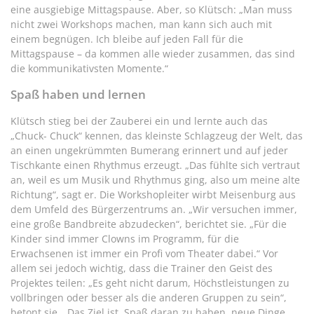
eine ausgiebige Mittagspause. Aber, so Klütsch: „Man muss
nicht zwei Workshops machen, man kann sich auch mit
einem begnügen. Ich bleibe auf jeden Fall für die
Mittagspause – da kommen alle wieder zusammen, das sind
die kommunikativsten Momente.“
Spaß haben und lernen
Klütsch stieg bei der Zauberei ein und lernte auch das
„Chuck- Chuck“ kennen, das kleinste Schlagzeug der Welt, das
an einen ungekrümmten Bumerang erinnert und auf jeder
Tischkante einen Rhythmus erzeugt. „Das fühlte sich vertraut
an, weil es um Musik und Rhythmus ging, also um meine alte
Richtung“, sagt er. Die Workshopleiter wirbt Meisenburg aus
dem Umfeld des Bürgerzentrums an. „Wir versuchen immer,
eine große Bandbreite abzudecken“, berichtet sie. „Für die
Kinder sind immer Clowns im Programm, für die
Erwachsenen ist immer ein Profi vom Theater dabei.“ Vor
allem sei jedoch wichtig, dass die Trainer den Geist des
Projektes teilen: „Es geht nicht darum, Höchstleistungen zu
vollbringen oder besser als die anderen Gruppen zu sein“,
betont sie. „Das Ziel ist, Spaß daran zu haben, neue Dinge