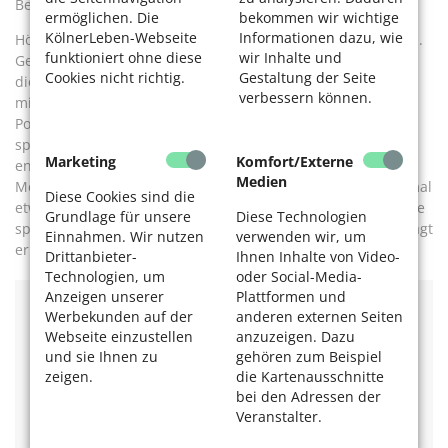
Begegnungen, es fühlt sich alles leicht und locker an.“
ermöglichen. Die
bekommen wir wichtige
KölnerLeben-Webseite
Informationen dazu, wie
Höhepunkt und Finale ist die Varieté-Show am Freitagabend.
funktioniert ohne diese
wir Inhalte und
Gemeinsam wird eine Rahmengeschichte entworfen, in die
Cookies nicht richtig.
Gestaltung der Seite
die einzelnen Darbietungen eingebettet werden. „So etwas
verbessern können.
mit den Kids auf die Beine zu stellen, das gibt unheimlich
Power“, drückt Klütsch es in Jugendsprache aus. „Es ist total
spannend, was aus dieser Verbindung der Generationen
Marketing
Komfort/Externe
entstehen kann.“ Mit seiner Begeisterung für das
Medien
Mehrgenerationen-Varieté will er andere anstecken. „Wer mal
Diese Cookies sind die
etwas anderes erleben will als Kaffeetrinken oder Brettspiele
Grundlage für unsere
Diese Technologien
spielen, dem kann ich es nur wärmstens ans Herz legen“, sagt
Einnahmen. Wir nutzen
verwenden wir, um
er.
Drittanbieter-
Ihnen Inhalte von Video-
Technologien, um
oder Social-Media-
Anzeigen unserer
Plattformen und
Werbekunden auf der
anderen externen Seiten
Informationen
Webseite einzustellen
anzuzeigen. Dazu
und sie Ihnen zu
gehören zum Beispiel
zeigen.
die Kartenausschnitte
Nächster Workshop
von Mo, 27. Juli, bis Fr, 31. Juli 2026
Kosten: 100 Euro, halbtags 55 Euro, Mittagessen 30
bei den Adressen der
Euro. Familienermäßigung möglich.
Veranstalter.
Anmeldung
: Bürgerzentrum Deutz, Tempelstr. 41–43