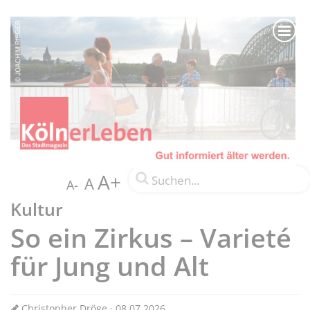
A+
A
A-
Kultur
So ein Zirkus – Varieté
für Jung und Alt
Christopher Dröge · 08.07.2026