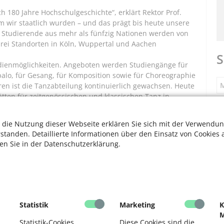
ch 180 Jahre Hochschulgeschichte“, erklärt Rektor Prof.
m wir staatlich wurden – und das prägt bis heute unsere
.500 Studierende aus mehr als fünfzig Nationen werden von
rei Standorten in Köln, Wuppertal und Aachen
S
Studienmöglichkeiten. Angeboten werden Studiengänge für
alo, für Gesang, für Komposition sowie für Choreographie
M
ren ist die Tanzabteilung kontinuierlich gewachsen. Heute
tten für zeitgenössischen und klassischen Tanz in
S
Köln: Aktuelle gesellschaftliche Themen wie Inklusion
 die Nutzung dieser Webseite erklären Sie sich mit der Verwendun
rstanden. Detaillierte Informationen über den Einsatz von Cookies 
ten Sie in der Datenschutzerklärung.
F
V
F
Statistik
Marketing
K
M
D
Statistik-Cookies
Diese Cookies sind die