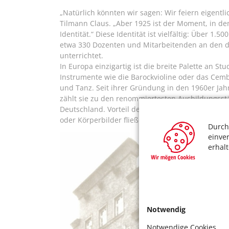
„Natürlich könnten wir sagen: Wir feiern eigentli
Tilmann Claus. „Aber 1925 ist der Moment, in de
Identität.“ Diese Identität ist vielfältig: Über 1
etwa 330 Dozenten und Mitarbeitenden an den d
unterrichtet.
In Europa einzigartig ist die breite Palette an 
Instrumente wie die Barockvioline oder das Cemb
und Tanz. Seit ihrer Gründung in den 1960er Jah
zählt sie zu den renommiertesten Ausbildungsstä
Deutschland. Vorteil des Standortes im liberalen 
oder Körperbilder fließen in die Ausbildung ein.
Durch
einve
erhal
Notwendig
Notwendige Cookies