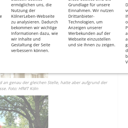
ermöglichen uns, die
Grundlage für unsere
D
Nutzung der
Einnahmen. Wir nutzen
v
e
KölnerLeben-Webseite
Drittanbieter-
I
zu analysieren. Dadurch
Technologien, um
o
bekommen wir wichtige
Anzeigen unserer
P
Informationen dazu, wie
Werbekunden auf der
a
wir Inhalte und
Webseite einzustellen
a
Gestaltung der Seite
und sie Ihnen zu zeigen.
g
verbessern können.
d
b
V
 an genau der gleichen Stelle, hatte aber aufgrund der
sse. Foto: HfMT Köln