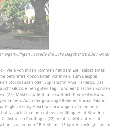
er eigenwilligen Fassade die Ecke Dagobertstraße / Unter
ck. Viele von ihnen kommen mit dem Ziel, selbst eines
che berühmte Absolventen vor ihnen, zum Beispiel
einz Stockhausen oder Sopranistin Anja Harteros. Das
aucht Glück, einen guten Tag – und ein bisschen Können
in (27), Masterstudent im Hauptfach Klarinette. Rund
genommen. Auch der gebürtige Italiener Enrico Palatini
, hatte gleichzeitig Abschlussprüfungen von meinem
hafft, startet in einen intensiven Alltag. Acht Stunden
Cellistin Lea Reutlinger (22) erzählt: „Mit Unterricht,
hnell zusammen.“ Bereits mit 15 Jahren verfolgte sie im