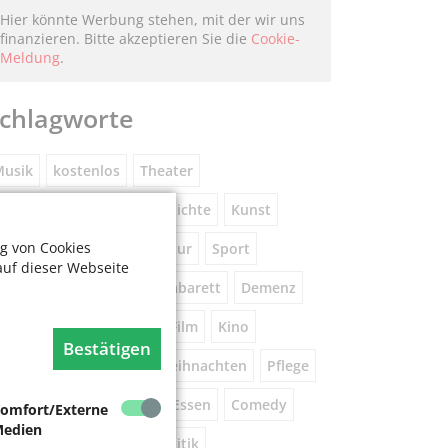
Hier könnte Werbung stehen, mit der wir uns
finanzieren. Bitte akzeptieren Sie die
Cookie-
Meldung
.
chlagworte
usik
kostenlos
Theater
eniorennetzwerk
Geschichte
Kunst
g von Cookies
Museum
Natur
Literatur
Sport
auf dieser Webseite
ührung
Gespräche
Kabarett
Demenz
Wandern
Brauchtum
Film
Kino
Bestätigen
orsorge
Beratung
Weihnachten
Pflege
este
Tanz
Vortrag
Essen
Comedy
omfort/Externe
edien
igital
Gesundheit
Politik