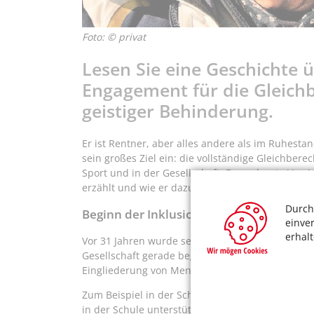
Foto: © privat
Lesen Sie eine Geschichte 
Engagement für die Gleich
geistiger Behinderung.
Er ist Rentner, aber alles andere als im Ruhestand
sein großes Ziel ein: die vollständige Gleichbe
Sport und in der Gesellschaft. Der gelernte Ver
erzählt und wie er dazu gekommen ist.
Durch
Beginn der Inklusion
einve
erhal
Vor 31 Jahren wurde sein Sohn Victor geboren – 
Gesellschaft gerade begann, sich Gedanken um I
Eingliederung von Menschen mit Behinderung in a
Zum Beispiel in der Schule. Bei Victor scheiterte 
in der Schule unterstützte. Ihm blieb die Förders