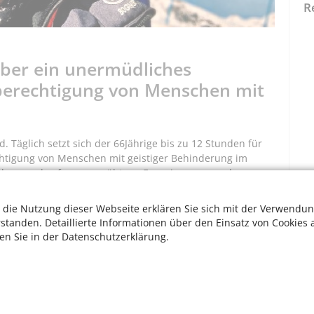
R
über ein unermüdliches
berechtigung von Menschen mit
. Täglich setzt sich der 66­Jährige bis zu 12 Stunden für
rechtigung von Menschen mit geistiger Behinderung im
sicherungskaufmann sprüht vor Energie, wenn er davon
 die Nutzung dieser Webseite erklären Sie sich mit der Verwendun
rstanden. Detaillierte Informationen über den Einsatz von Cookies 
ten Sie in der Datenschutzerklärung.
mit dem Down-Syndrom. Es war die Zeit, als die
nklusion zu machen, um die gleichberechtigte
lle Bereiche der Gesellschaft.
die Inklusion, für ihn gab es keinen Sozialarbeiter, der ihn
chule. Und er wäre sicher im gesellschaftlichen Abseits
W