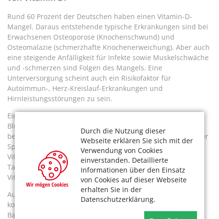
Rund 60 Prozent der Deutschen haben einen Vitamin-D-
Mangel. Daraus entstehende typische Erkrankungen sind bei
Erwachsenen Osteoporose (Knochenschwund) und
Osteomalazie (schmerzhafte Knochenerweichung). Aber auch
eine steigende Anfälligkeit für Infekte sowie Muskelschwäche
und -schmerzen sind Folgen des Mangels. Eine
Unterversorgung scheint auch ein Risikofaktor für
Autoimmun-, Herz-Kreislauf-Erkrankungen und
Hirnleistungsstörungen zu sein.
Ein Mangel liegt vor, wenn die Vitamin-D-Konzentration im
Blut weniger als 30 Nanomol pro Liter beträgt – dieser kann
Durch die Nutzung dieser
bei wenig Sonne oder Ernährung ohne fetten Fisch, Eier oder
Webseite erklären Sie sich mit der
Speisepilze leicht entstehen. Wer künstlich hergestelltes
Verwendung von Cookies
Vitamin D zu sich nimmt, sollte sich an die vorgegebene
einverstanden. Detaillierte
Tageshöchstdosis halten, das gilt auch, wenn man mehrere
Informationen über den Einsatz
Vitamin-D-Präparate einnimmt.
von Cookies auf dieser Webseite
erhalten Sie in der
Auch dadurch kann es zu einem erhöhten Kalziumspiegel
Datenschutzerklärung.
kommen. „Dieser äußert sich in Übelkeit, Appetitlosigkeit,
Bauchkrämpfen oder Erbrechen. Bei starken