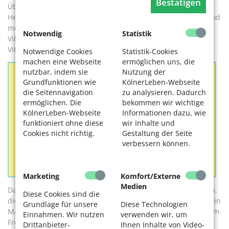
Bestätigen
Überdosierungen sind Nierenschäden,
Herzrhythmusstörungen, Bewusstlosigkeit oder sogar der Tod
möglich“, sagt Dr. Schmidt. Menschen ab 65 sollten ihren
Notwendig
Statistik
Vitamin-D-Status regelmäßig überprüfen lassen, weil die
Vitamin-D- Bildung im Alter deutlich abnimmt.
Notwendige Cookies
Statistik-Cookies
machen eine Webseite
ermöglichen uns, die
nutzbar, indem sie
Nutzung der
Grundfunktionen wie
KölnerLeben-Webseite
Wie kann man im Winter Vitamin D im
die Seitennavigation
zu analysieren. Dadurch
Körper speichern?
ermöglichen. Die
bekommen wir wichtige
KölnerLeben-Webseite
Informationen dazu, wie
Täglich zwischen 12 und 15 Uhr für 5 bis 25 Minuten
funktioniert ohne diese
wir Inhalte und
nach draußen gehen. Gesicht, Hände und Teile von
Cookies nicht richtig.
Gestaltung der Seite
Armen und Beinen unbedeckt lassen.
verbessern können.
Einnahmetipp: Vitamin D mit fetthaltiger Mahlzeit
einnehmen!
Marketing
Komfort/Externe
Medien
Das gilt besonders für bettlägerige und immobile Menschen,
Diese Cookies sind die
die nicht mehr oft ins Freie kommen. Für alle anderen gilt: Ein
Grundlage für unsere
Diese Technologien
Mangel lässt sich durch einen kurzen täglichen Aufenthalt im
Einnahmen. Wir nutzen
verwenden wir, um
Freien, eine ausgewogene Ernährung und, wenn es nicht
Drittanbieter-
Ihnen Inhalte von Video-