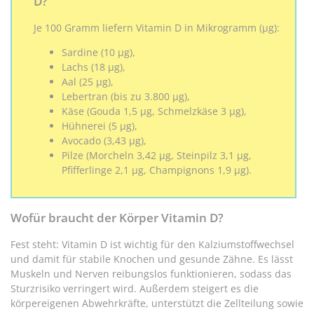
D?
Je 100 Gramm liefern Vitamin D in Mikrogramm (μg):
Sardine (10 μg),
Lachs (18 μg),
Aal (25 μg),
Lebertran (bis zu 3.800 μg),
Käse (Gouda 1,5 μg, Schmelzkäse 3 μg),
Hühnerei (5 μg),
Avocado (3,43 μg),
Pilze (Morcheln 3,42 μg, Steinpilz 3,1 μg,
Pfifferlinge 2,1 μg, Champignons 1,9 μg).
Wofür braucht der Körper Vitamin D?
Fest steht: Vitamin D ist wichtig für den Kalziumstoffwechsel
und damit für stabile Knochen und gesunde Zähne. Es lässt
Muskeln und Nerven reibungslos funktionieren, sodass das
Sturzrisiko verringert wird. Außerdem steigert es die
körpereigenen Abwehrkräfte, unterstützt die Zellteilung sowie