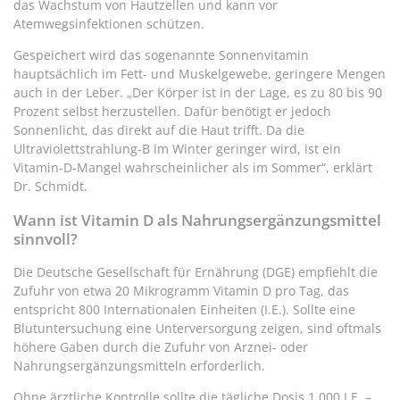
das Wachstum von Hautzellen und kann vor
Atemwegsinfektionen schützen.
Gespeichert wird das sogenannte Sonnenvitamin
hauptsächlich im Fett- und Muskelgewebe, geringere Mengen
auch in der Leber. „Der Körper ist in der Lage, es zu 80 bis 90
Prozent selbst herzustellen. Dafür benötigt er jedoch
Sonnenlicht, das direkt auf die Haut trifft. Da die
Ultraviolettstrahlung-B im Winter geringer wird, ist ein
Vitamin-D-Mangel wahrscheinlicher als im Sommer“, erklärt
Dr. Schmidt.
Wann ist Vitamin D als Nahrungsergänzungsmittel
sinnvoll?
Die Deutsche Gesellschaft für Ernährung (DGE) empfiehlt die
Zufuhr von etwa 20 Mikrogramm Vitamin D pro Tag, das
entspricht 800 Internationalen Einheiten (I.E.). Sollte eine
Blutuntersuchung eine Unterversorgung zeigen, sind oftmals
höhere Gaben durch die Zufuhr von Arznei- oder
Nahrungsergänzungsmitteln erforderlich.
Ohne ärztliche Kontrolle sollte die tägliche Dosis 1.000 I.E. –