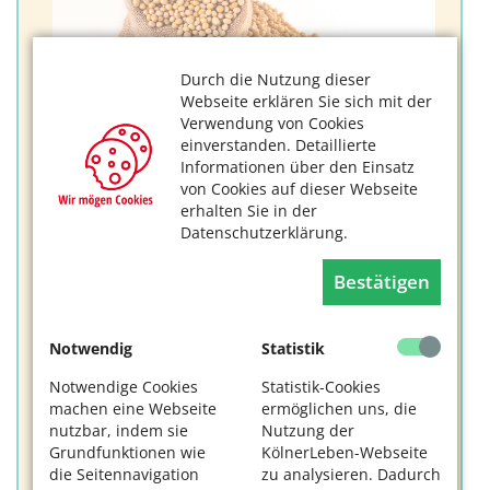
Durch die Nutzung dieser
Webseite erklären Sie sich mit der
Verwendung von Cookies
einverstanden. Detaillierte
Informationen über den Einsatz
von Cookies auf dieser Webseite
Soybohnen. Foto: pnmralex / Pixabay
erhalten Sie in der
Datenschutzerklärung.
Eigenschaften
:
glatt
Bestätigen
weich und glänzend wie konventionelle Seide
atmungsaktiv
temperaturregulierend
Notwendig
Statistik
knitterarm
Notwendige Cookies
Statistik-Cookies
Anwendungsbeispiele:
machen eine Webseite
ermöglichen uns, die
nutzbar, indem sie
Nutzung der
edle Damen-Oberbekleidung
Grundfunktionen wie
KölnerLeben-Webseite
Nachtwäsche
die Seitennavigation
zu analysieren. Dadurch