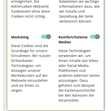
ermöglichen. Die
bekommen wir wichtige
Nachhaltig?
KölnerLeben-Webseite
Informationen dazu, wie
funktioniert ohne diese
wir Inhalte und
geht so: Wiederverwendung von
Cookies nicht richtig.
Gestaltung der Seite
Industrieabfällen
verbessern können.
aber Einsatz starker Lösungsmittel
(Formaldehyd)
Bambusviskose – Zellulose aus Bambus
Marketing
Komfort/Externe
Medien
Diese Cookies sind die
Grundlage für unsere
Diese Technologien
Einnahmen. Wir nutzen
verwenden wir, um
Drittanbieter-
Ihnen Inhalte von Video-
Technologien, um
oder Social-Media-
Anzeigen unserer
Plattformen und
Werbekunden auf der
anderen externen Seiten
Webseite einzustellen
anzuzeigen. Dazu
und sie Ihnen zu
gehören zum Beispiel
zeigen.
die Kartenausschnitte
bei den Adressen der
Veranstalter.
Bambus. Foto: Albrecht Fietz / Pixabay