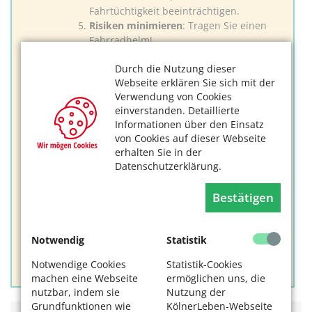
Fahrtüchtigkeit beeinträchtigen.
Risiken minimieren
: Tragen Sie einen
Fahrradhelm!
Gefahren
vorbeugen
: Seien Sie für
Durch die Nutzung dieser
andere Verkehrsteilnehmer gut
Webseite erklären Sie sich mit der
erkennbar. Nutzen Sie Reflektoren!
Verwendung von Cookies
Sicherheit maximieren:
Installieren Sie
einverstanden. Detaillierte
einen Rückspiegel. Machen Sie beim
Informationen über den Einsatz
Abbiegen und Spurwechsel zusätzlich
von Cookies auf dieser Webseite
den Schulterblick.
erhalten Sie in der
Vorausschauend fahren!
Achten Sie auf
Datenschutzerklärung.
gefährliche Situationen. Meiden Sie den
toten Winkel der LKWs.
Bestätigen
Rücksicht nehmen
: Rechnen Sie mit
Verkehrsteilnehmern, die Ihre
Geschwindigkeit unterschätzen! Auch zu
Notwendig
Statistik
Ihrer eigenen Sicherheit sollten Sie das
eigene Tempo nie voll ausreizen!
Notwendige Cookies
Statistik-Cookies
machen eine Webseite
ermöglichen uns, die
nutzbar, indem sie
Nutzung der
Grundfunktionen wie
KölnerLeben-Webseite