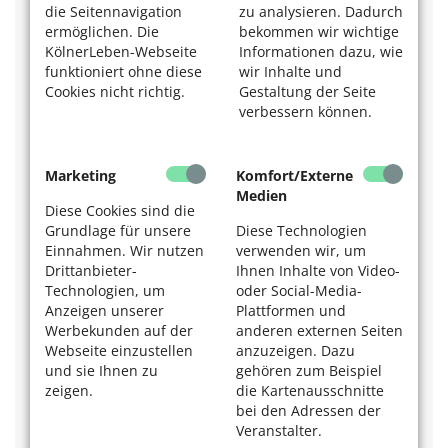
die Seitennavigation
zu analysieren. Dadurch
Wo gibt es Radfahr-Kurse für Senioren in Köln
ermöglichen. Die
bekommen wir wichtige
und Umgebung?
KölnerLeben-Webseite
Informationen dazu, wie
funktioniert ohne diese
wir Inhalte und
Kostenlose Fahrradkurse für Senioren mit begleitender
Cookies nicht richtig.
Gestaltung der Seite
Theorie bietet die Stadt Köln regelmäßig an.
verbessern können.
Info: Sabine Bongenberg,
Amt für Verkehrsmanagement
Tel. 221-2 78 16
Marketing
Komfort/Externe
Fahrradschule Prinz
Medien
Diese Cookies sind die
Anke Prinz,
Grundlage für unsere
Diese Technologien
Riehler Tal 48
Einnahmen. Wir nutzen
verwenden wir, um
50735 Köln
Tel. 0176 / 34 45 92 59
Drittanbieter-
Ihnen Inhalte von Video-
E-Mail:
anke.prinz@web.de
Technologien, um
oder Social-Media-
http://www.radfahrschule-prinz.de/
Anzeigen unserer
Plattformen und
Werbekunden auf der
anderen externen Seiten
Radfahrschule Schmitz
Webseite einzustellen
anzuzeigen. Dazu
Eva Susanne Schmitz,
und sie Ihnen zu
gehören zum Beispiel
Immermannstr. 30
zeigen.
die Kartenausschnitte
50931 Köln
bei den Adressen der
Tel. 0171 / 247 45 44
Veranstalter.
(Fr 16–18 Uhr)