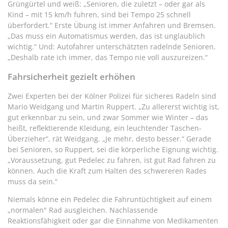
Grüngürtel und weiß: „Senioren, die zuletzt – oder gar als
Kind – mit 15 km/h fuhren, sind bei Tempo 25 schnell
überfordert.“ Erste Übung ist immer Anfahren und Bremsen.
„Das muss ein Automatismus werden, das ist unglaublich
wichtig.“ Und: Autofahrer unterschätzten radelnde Senioren.
„Deshalb rate ich immer, das Tempo nie voll auszureizen.“
Fahrsicherheit gezielt erhöhen
Zwei Experten bei der Kölner Polizei für sicheres Radeln sind
Mario Weidgang und Martin Ruppert. „Zu allererst wichtig ist,
gut erkennbar zu sein, und zwar Sommer wie Winter – das
heißt, reflektierende Kleidung, ein leuchtender Taschen-
Überzieher“, rät Weidgang. „Je mehr, desto besser.“ Gerade
bei Senioren, so Ruppert, sei die körperliche Eignung wichtig.
„Voraussetzung, gut Pedelec zu fahren, ist gut Rad fahren zu
können. Auch die Kraft zum Halten des schwereren Rades
muss da sein.“
Niemals könne ein Pedelec die Fahruntüchtigkeit auf einem
„normalen" Rad ausgleichen. Nachlassende
Reaktionsfähigkeit oder gar die Einnahme von Medikamenten