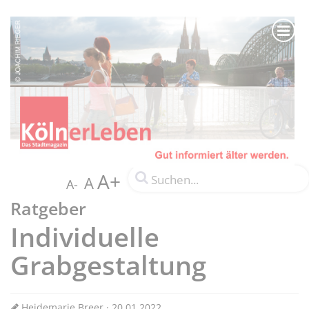
A+
A
A-
Ratgeber
Individuelle
Grabgestaltung
Heidemarie Breer · 20.01.2022