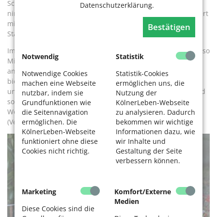
Schatten, ist ein Baum in der Nähe, wie ist das Erdreich,
Datenschutzerklärung.
nimmt es genug Wasser auf? Welche Bepflanzung harmoniert
mit dem Grabstein? „Gräser waren früher selten, auch
Bestätigen
Stauden hat man kaum gehabt“, erläutert Pakendorf.
Im Trend lägen derzeit bunt durchmischte Strukturbeete, also
Notwendig
Statistik
Mischbepflanzungen, „als ob man einen kleinen Garten
anlegt, maximale Vielfalt auf kleiner Fläche“. An
Notwendige Cookies
Statistik-Cookies
bienenfreundliche Pflanzen dächten die Leute heute mehr
machen eine Webseite
ermöglichen uns, die
und klimabedingt an sukkulente Pflanzen, Durstkünstler und
nutzbar, indem sie
Nutzung der
solche, die an heiß-trockenes Klima angepasst sind: etwa
Grundfunktionen wie
KölnerLeben-Webseite
Wollgarbe (Achillea), Kugelblume (Globularia), Ehrenpreis
die Seitennavigation
zu analysieren. Dadurch
ermöglichen. Die
bekommen wir wichtige
(Veronika) und Thymian.
KölnerLeben-Webseite
Informationen dazu, wie
funktioniert ohne diese
wir Inhalte und
Cookies nicht richtig.
Gestaltung der Seite
verbessern können.
Marketing
Komfort/Externe
Medien
Diese Cookies sind die