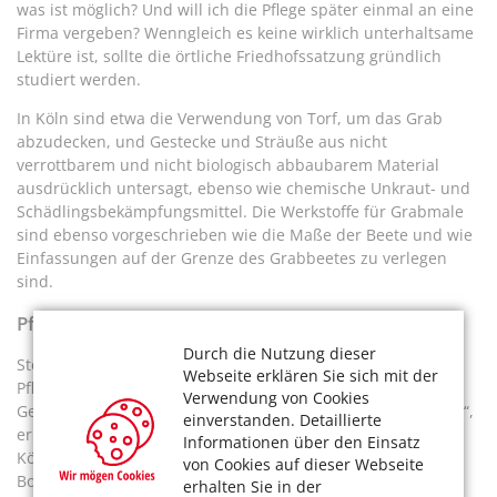
was ist möglich? Und will ich die Pflege später einmal an eine
Firma vergeben? Wenngleich es keine wirklich unterhaltsame
Lektüre ist, sollte die örtliche Friedhofssatzung gründlich
studiert werden.
In Köln sind etwa die Verwendung von Torf, um das Grab
abzudecken, und Gestecke und Sträuße aus nicht
verrottbarem und nicht biologisch abbaubarem Material
ausdrücklich untersagt, ebenso wie chemische Unkraut- und
Schädlingsbekämpfungsmittel. Die Werkstoffe für Grabmale
sind ebenso vorgeschrieben wie die Maße der Beete und wie
Einfassungen auf der Grenze des Grabbeetes zu verlegen
sind.
Pflanzen, Kies und Schotter
Durch die Nutzung dieser
Stehen Stein und Grabeinfassung, kann man mit der
Webseite erklären Sie sich mit der
Pflanzenauswahl beginnen. „Wichtig für die gärtnerische
Verwendung von Cookies
Gestaltung ist es, die Bedingungen am Standort abzufragen“,
einverstanden. Detaillierte
erläutert Lutz Pakendorf vom Vorstand der Genossenschaft
Informationen über den Einsatz
Kölner Friedhofsgärtner. Entscheidend sind Licht- und
von Cookies auf dieser Webseite
Bodenverhältnisse: Liegt das Grab in der Sonne oder im
erhalten Sie in der