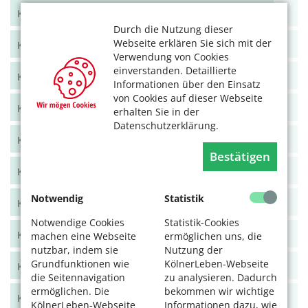
KölnerLeben April/Mai 2022
Durch die Nutzung dieser
Webseite erklären Sie sich mit der
KölnerLeben Feb/März 2022
Verwendung von Cookies
einverstanden. Detaillierte
KölnerLeben Dez 21/Jan 22
Informationen über den Einsatz
von Cookies auf dieser Webseite
KölnerLeben Okt/Nov 2021
erhalten Sie in der
Datenschutzerklärung.
KölnerLeben Aug/Sept 2021
Bestätigen
KölnerLeben Juni/Juli 2021
Notwendig
Statistik
KölnerLeben April/Mai 2021
Notwendige Cookies
Statistik-Cookies
KölnerLeben Feb/März 2021
machen eine Webseite
ermöglichen uns, die
nutzbar, indem sie
Nutzung der
Grundfunktionen wie
KölnerLeben-Webseite
KölnerLeben Dez 20/Jan 21
die Seitennavigation
zu analysieren. Dadurch
ermöglichen. Die
bekommen wir wichtige
KölnerLeben Okt/Nov 2020
KölnerLeben-Webseite
Informationen dazu, wie