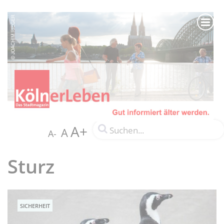
A+
A
A-
Sturz
SICHERHEIT