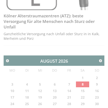
Kölner Alterstraumazentren (ATZ): beste
Versorgung für alte Menschen nach Sturz oder
Unfall
Ganzheitliche Versorgung nach Unfall oder Sturz in in Kalk,
Merheim und Porz
AUGUST
2026
MO
DI
MI
DO
FR
SA
SO
1
2
3
4
5
6
7
8
9
10
11
12
13
14
15
16
17
18
19
20
21
22
23
24
25
26
27
28
29
30