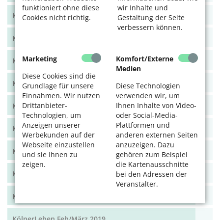
funktioniert ohne diese
wir Inhalte und
KölnerLeben Aug/Sept 2020
Cookies nicht richtig.
Gestaltung der Seite
verbessern können.
KölnerLeben Juni/Juli 2020
Marketing
Komfort/Externe
KölnerLeben April/Mai 2020
Medien
Diese Cookies sind die
KölnerLeben Feb/März 2020
Grundlage für unsere
Diese Technologien
Einnahmen. Wir nutzen
verwenden wir, um
Drittanbieter-
Ihnen Inhalte von Video-
KölnerLeben Dez 19/Jan 20
Technologien, um
oder Social-Media-
Anzeigen unserer
Plattformen und
KölnerLeben Okt/Nov 19
Werbekunden auf der
anderen externen Seiten
Webseite einzustellen
anzuzeigen. Dazu
KölnerLeben Aug/Sept 2019
und sie Ihnen zu
gehören zum Beispiel
zeigen.
die Kartenausschnitte
KölnerLeben Juni/Juli 2019
bei den Adressen der
Veranstalter.
KölnerLeben April/Mai 2019
KölnerLeben Feb/März 2019