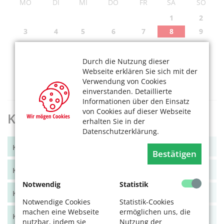
MO
DI
MI
DO
FR
SA
SO
1
2
3
4
5
6
7
8
9
10
11
12
13
14
15
16
17
18
19
20
21
22
23
Durch die Nutzung dieser
Webseite erklären Sie sich mit der
24
25
26
27
28
29
30
Verwendung von Cookies
31
einverstanden. Detaillierte
Informationen über den Einsatz
von Cookies auf dieser Webseite
KölnerLeben Archiv
erhalten Sie in der
Datenschutzerklärung.
KölnerLeben Winter 2025
Bestätigen
KölnerLeben Sommer 2025
Notwendig
Statistik
KölnerLeben Frühjahr 2025
Notwendige Cookies
Statistik-Cookies
machen eine Webseite
ermöglichen uns, die
KölnerLeben Winter 2024/25
nutzbar, indem sie
Nutzung der