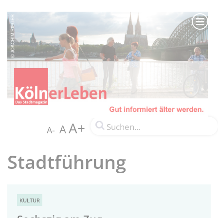
A+
A
A-
Stadtführung
KULTUR