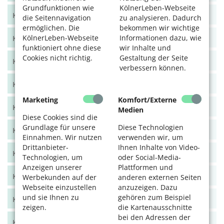
Grundfunktionen wie
KölnerLeben-Webseite
KölnerLeben Herbst 2024
die Seitennavigation
zu analysieren. Dadurch
ermöglichen. Die
bekommen wir wichtige
KölnerLeben-Webseite
Informationen dazu, wie
KölnerLeben Sommer 2024
funktioniert ohne diese
wir Inhalte und
Cookies nicht richtig.
Gestaltung der Seite
KölnerLeben Frühjahr 2024
verbessern können.
KölnerLeben Dez/Jan/Feb 2023/24
Marketing
Komfort/Externe
KölnerLeben Okt/Nov 2023
Medien
Diese Cookies sind die
Grundlage für unsere
Diese Technologien
KölnerLeben Aug/Sept 2023
Einnahmen. Wir nutzen
verwenden wir, um
Drittanbieter-
Ihnen Inhalte von Video-
KölnerLeben Juni/Juli 2023
Technologien, um
oder Social-Media-
Anzeigen unserer
Plattformen und
KölnerLeben April/Mai 2023
Werbekunden auf der
anderen externen Seiten
Webseite einzustellen
anzuzeigen. Dazu
und sie Ihnen zu
gehören zum Beispiel
KölnerLeben Feb/März 2023
zeigen.
die Kartenausschnitte
bei den Adressen der
KölnerLeben Dez 22/Jan 23