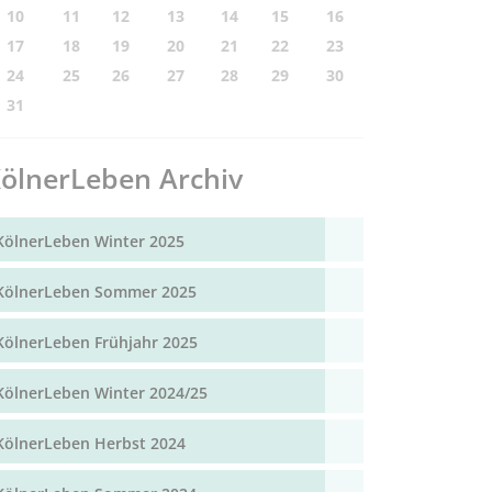
10
11
12
13
14
15
16
17
18
19
20
21
22
23
24
25
26
27
28
29
30
31
ölnerLeben Archiv
KölnerLeben Winter 2025
KölnerLeben Sommer 2025
KölnerLeben Frühjahr 2025
KölnerLeben Winter 2024/25
KölnerLeben Herbst 2024