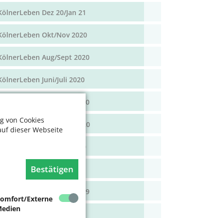
KölnerLeben Dez 20/Jan 21
KölnerLeben Okt/Nov 2020
KölnerLeben Aug/Sept 2020
KölnerLeben Juni/Juli 2020
KölnerLeben April/Mai 2020
g von Cookies
KölnerLeben Feb/März 2020
auf dieser Webseite
KölnerLeben Dez 19/Jan 20
Bestätigen
KölnerLeben Okt/Nov 19
KölnerLeben Aug/Sept 2019
omfort/Externe
edien
KölnerLeben Juni/Juli 2019