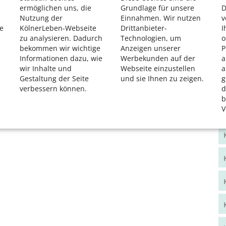
ermöglichen uns, die
Grundlage für unsere
D
Nutzung der
Einnahmen. Wir nutzen
v
e
KölnerLeben-Webseite
Drittanbieter-
I
zu analysieren. Dadurch
Technologien, um
o
bekommen wir wichtige
Anzeigen unserer
P
Informationen dazu, wie
Werbekunden auf der
a
wir Inhalte und
Webseite einzustellen
a
Gestaltung der Seite
und sie Ihnen zu zeigen.
g
verbessern können.
d
b
V