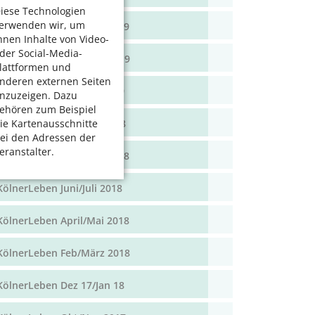
iese Technologien
erwenden wir, um
KölnerLeben April/Mai 2019
hnen Inhalte von Video-
der Social-Media-
KölnerLeben Feb/März 2019
lattformen und
nderen externen Seiten
KölnerLeben Dez 18/Jan 19
nzuzeigen. Dazu
ehören zum Beispiel
KölnerLeben Okt/Nov 2018
ie Kartenausschnitte
ei den Adressen der
eranstalter.
KölnerLeben Aug/Sept 2018
KölnerLeben Juni/Juli 2018
KölnerLeben April/Mai 2018
KölnerLeben Feb/März 2018
KölnerLeben Dez 17/Jan 18