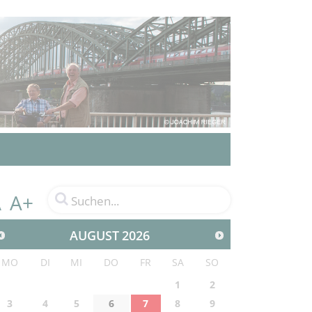
A+
A
AUGUST
2026
MO
DI
MI
DO
FR
SA
SO
1
2
3
4
5
6
7
8
9