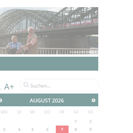
A+
A
AUGUST
2026
MO
DI
MI
DO
FR
SA
SO
1
2
3
4
5
6
7
8
9