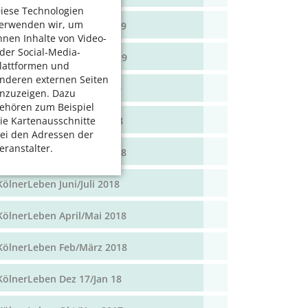
iese Technologien
erwenden wir, um
KölnerLeben April/Mai 2019
hnen Inhalte von Video-
der Social-Media-
KölnerLeben Feb/März 2019
lattformen und
nderen externen Seiten
KölnerLeben Dez 18/Jan 19
nzuzeigen. Dazu
ehören zum Beispiel
KölnerLeben Okt/Nov 2018
ie Kartenausschnitte
ei den Adressen der
eranstalter.
KölnerLeben Aug/Sept 2018
KölnerLeben Juni/Juli 2018
KölnerLeben April/Mai 2018
KölnerLeben Feb/März 2018
KölnerLeben Dez 17/Jan 18