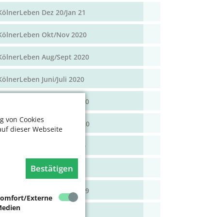
KölnerLeben Dez 20/Jan 21
KölnerLeben Okt/Nov 2020
KölnerLeben Aug/Sept 2020
KölnerLeben Juni/Juli 2020
KölnerLeben April/Mai 2020
g von Cookies
KölnerLeben Feb/März 2020
auf dieser Webseite
KölnerLeben Dez 19/Jan 20
Bestätigen
KölnerLeben Okt/Nov 19
KölnerLeben Aug/Sept 2019
omfort/Externe
edien
KölnerLeben Juni/Juli 2019