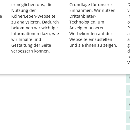
ermöglichen uns, die
Grundlage für unsere
D
Nutzung der
Einnahmen. Wir nutzen
v
e
KölnerLeben-Webseite
Drittanbieter-
I
zu analysieren. Dadurch
Technologien, um
o
bekommen wir wichtige
Anzeigen unserer
P
Informationen dazu, wie
Werbekunden auf der
a
wir Inhalte und
Webseite einzustellen
a
Gestaltung der Seite
und sie Ihnen zu zeigen.
g
verbessern können.
d
b
V