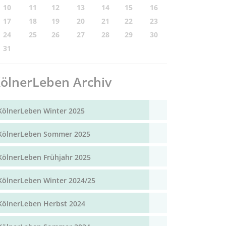
10
11
12
13
14
15
16
17
18
19
20
21
22
23
24
25
26
27
28
29
30
31
ölnerLeben Archiv
KölnerLeben Winter 2025
KölnerLeben Sommer 2025
KölnerLeben Frühjahr 2025
KölnerLeben Winter 2024/25
KölnerLeben Herbst 2024