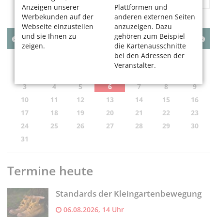
Anzeigen unserer
Plattformen und
Werbekunden auf der
anderen externen Seiten
Webseite einzustellen
anzuzeigen. Dazu
und sie Ihnen zu
gehören zum Beispiel
AUGUST
2026
zeigen.
die Kartenausschnitte
bei den Adressen der
MO
DI
MI
DO
FR
SA
SO
Veranstalter.
1
2
3
4
5
6
7
8
9
10
11
12
13
14
15
16
17
18
19
20
21
22
23
24
25
26
27
28
29
30
31
Termine heute
Standards der Kleingartenbewegung
06.08.2026, 14 Uhr