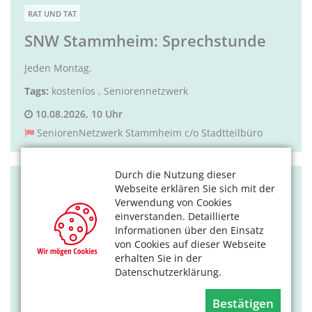
RAT UND TAT
SNW Stammheim: Sprechstunde
Jeden Montag.
Tags:
kostenlos
,
Seniorennetzwerk
10.08.2026, 10 Uhr
SeniorenNetzwerk Stammheim c/o Stadtteilbüro
Durch die Nutzung dieser
Webseite erklären Sie sich mit der
RAT UND TAT
Verwendung von Cookies
Perspektiven 60Plus - Die schönen
einverstanden. Detaillierte
Informationen über den Einsatz
Seiten des Älterwerdens
von Cookies auf dieser Webseite
entdecken
erhalten Sie in der
Datenschutzerklärung.
Eine Veranstaltungsreihe für Menschen ab 60, die aktiv
und neugierig bleiben möchten.
Bestätigen