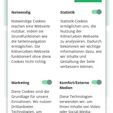
Tags:
kostenlos
11.08.2026, 10 Uhr
Notwendig
Statistik
VHS Stadt Köln
Notwendige Cookies
Statistik-Cookies
machen eine Webseite
ermöglichen uns, die
nutzbar, indem sie
Nutzung der
Grundfunktionen wie
KölnerLeben-Webseite
RAT UND TAT
die Seitennavigation
zu analysieren. Dadurch
ermöglichen. Die
bekommen wir wichtige
SNW Ensen-Westhoven: Offener
KölnerLeben-Webseite
Informationen dazu, wie
Treff
funktioniert ohne diese
wir Inhalte und
Cookies nicht richtig.
Gestaltung der Seite
Jeden 2. und 4. Dienstag im Monat.
verbessern können.
Tags:
Gespräche
,
kostenlos
,
Seniorennetzwerk
Marketing
Komfort/Externe
11.08.2026, 15 Uhr
Medien
SeniorenNetzwerk Ensen c/o Seniorenvertretung
Diese Cookies sind die
Grundlage für unsere
Diese Technologien
Einnahmen. Wir nutzen
verwenden wir, um
Drittanbieter-
Ihnen Inhalte von Video-
«
1
2
...
21
»
Technologien, um
oder Social-Media-