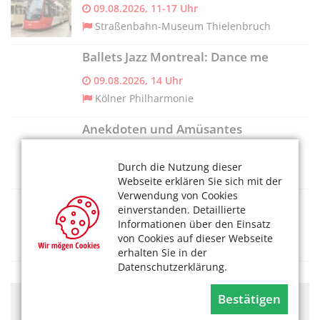
09.08.2026, 11-17 Uhr
Straßenbahn-Museum Thielenbruch
Ballets Jazz Montreal: Dance me
09.08.2026, 14 Uhr
Kölner Philharmonie
Anekdoten und Amüsantes
09.08.2026, 14 Uhr
Durch die Nutzung dieser
RegioColonia
Webseite erklären Sie sich mit der
Verwendung von Cookies
„Schichten und Schnitte“
einverstanden. Detaillierte
Informationen über den Einsatz
09.08.2026, 11-17 Uhr
von Cookies auf dieser Webseite
Museum für Ostasiatische Kunst
erhalten Sie in der
Datenschutzerklärung.
Bestätigen
Hier könnte Werbung stehen, mit der wir uns
finanzieren. Bitte akzeptieren Sie die
Cookie-Meldung
.