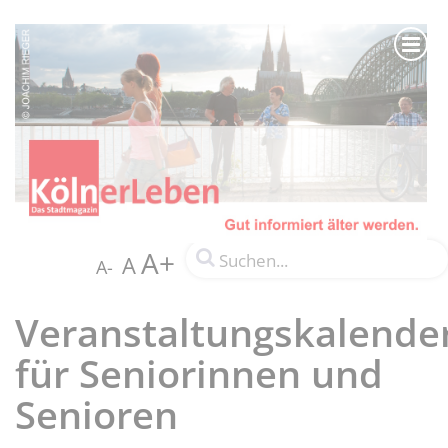
A+
A
A-
Veranstaltungskalende
für Seniorinnen und
Senioren