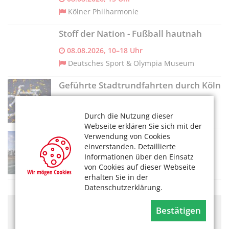
Kölner Philharmonie
Stoff der Nation - Fußball hautnah
08.08.2026, 10–18 Uhr
Deutsches Sport & Olympia Museum
Geführte Stadtrundfahrten durch Köln
08.08.2026, 13:30 Uhr
Radstation
Durch die Nutzung dieser
Webseite erklären Sie sich mit der
Panoramafahrt
Verwendung von Cookies
einverstanden. Detaillierte
08.08.2026, 13:15 Uhr
Informationen über den Einsatz
Kölntourist Personenschiffahrt am Dom
von Cookies auf dieser Webseite
erhalten Sie in der
Datenschutzerklärung.
Hier könnte Werbung stehen, mit der wir uns
Bestätigen
finanzieren. Bitte akzeptieren Sie die
Cookie-Meldung
.