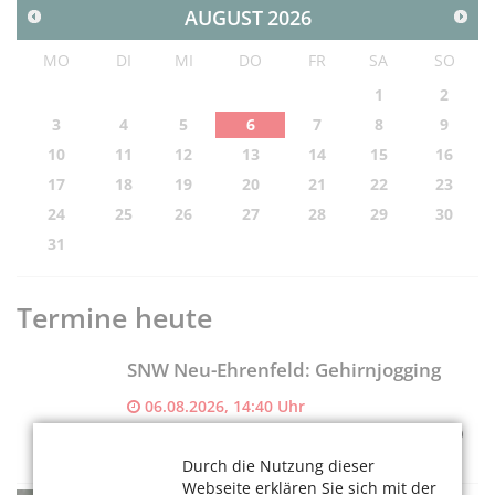
AUGUST
2026
MO
DI
MI
DO
FR
SA
SO
1
2
3
4
5
6
7
8
9
10
11
12
13
14
15
16
17
18
19
20
21
22
23
24
25
26
27
28
29
30
31
Termine heute
SNW Neu-Ehrenfeld: Gehirnjogging
06.08.2026, 14:40 Uhr
SeniorenNetzwerk Neu-Ehrenfeld c/o AWO
Zentrum für Senioren Theo-Burauen-Haus
Durch die Nutzung dieser
Webseite erklären Sie sich mit der