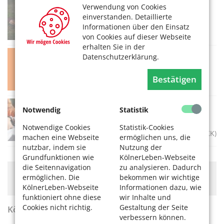
Standards der Kleingartenbewegung
Verwendung von Cookies
einverstanden. Detaillierte
06.08.2026, 14 Uhr
Informationen über den Einsatz
Kölner Eifelverein (KEV)
von Cookies auf dieser Webseite
erhalten Sie in der
Escht Kabarett on Tour
Datenschutzerklärung.
06.08.2026, 20 Uhr
Bestätigen
Bürgerzentrum Engelshof
Repaircafé - Textil-Upcycling
Notwendig
Statistik
06.08.2026, 18-21 Uhr
Notwendige Cookies
Statistik-Cookies
Museum für Angewandte Kunst Köln (MAKK)
machen eine Webseite
ermöglichen uns, die
nutzbar, indem sie
Nutzung der
Grundfunktionen wie
KölnerLeben-Webseite
die Seitennavigation
zu analysieren. Dadurch
Hier könnte Werbung stehen, mit der wir uns
ermöglichen. Die
bekommen wir wichtige
finanzieren. Bitte akzeptieren Sie die
Cookie-Meldung
.
KölnerLeben-Webseite
Informationen dazu, wie
funktioniert ohne diese
wir Inhalte und
Cookies nicht richtig.
Gestaltung der Seite
KölnerLeben Sommer 2026
verbessern können.