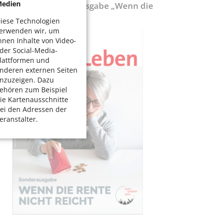
edien
ölnerLeben-Sonderausgabe „Wenn die
ente nicht reicht“
iese Technologien
erwenden wir, um
hnen Inhalte von Video-
der Social-Media-
lattformen und
nderen externen Seiten
nzuzeigen. Dazu
ehören zum Beispiel
ie Kartenausschnitte
ei den Adressen der
eranstalter.