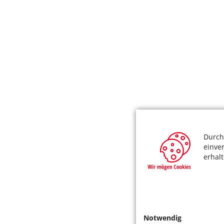
Durch
einve
erhal
Notwendig