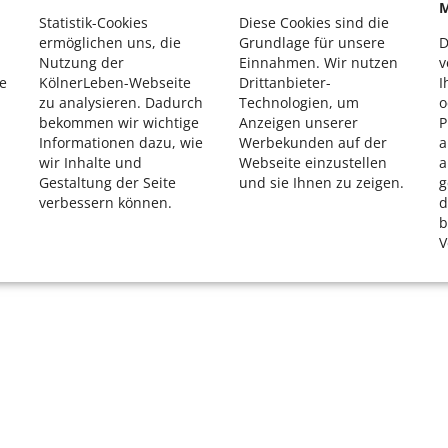
M
K
Statistik-Cookies
Diese Cookies sind die
R
ermöglichen uns, die
Grundlage für unsere
D
Nutzung der
Einnahmen. Wir nutzen
v
e
KölnerLeben-Webseite
Drittanbieter-
I
zu analysieren. Dadurch
Technologien, um
o
bekommen wir wichtige
Anzeigen unserer
P
Informationen dazu, wie
Werbekunden auf der
a
wir Inhalte und
Webseite einzustellen
a
Gestaltung der Seite
und sie Ihnen zu zeigen.
g
verbessern können.
d
b
V