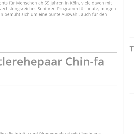
ents für Menschen ab 55 Jahren in Köln, viele davon mit
bwechslungsreiches Senioren-Programm für heute, morgen
ln bemüht sich um eine bunte Auswahl, auch für den
T
tlerehepaar Chin-fa
ligrafie intuitiv und Blumenmalerei mit Vögeln aus.