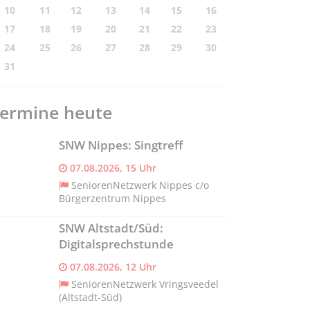
10
11
12
13
14
15
16
17
18
19
20
21
22
23
24
25
26
27
28
29
30
31
ermine heute
SNW Nippes: Singtreff
07.08.2026, 15 Uhr
SeniorenNetzwerk Nippes c/o
Bürgerzentrum Nippes
SNW Altstadt/Süd:
Digitalsprechstunde
07.08.2026, 12 Uhr
SeniorenNetzwerk Vringsveedel
(Altstadt-Süd)