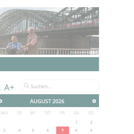
A+
A
AUGUST
2026
MO
DI
MI
DO
FR
SA
SO
1
2
3
4
5
6
7
8
9