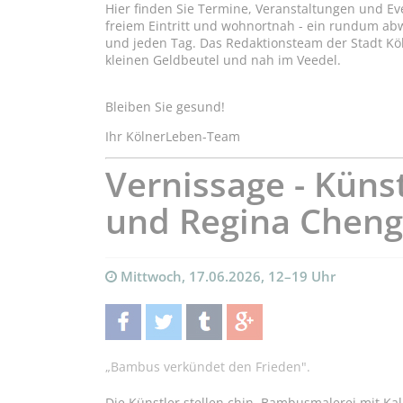
Hier finden Sie Termine, Veranstaltungen und Ev
freiem Eintritt und wohnortnah - ein rundum a
und jeden Tag. Das Redaktionsteam der Stadt Kö
kleinen Geldbeutel und nah im Veedel.
Bleiben Sie gesund!
Ihr KölnerLeben-Team
Vernissage - Küns
und Regina Cheng
Mittwoch, 17.06.2026, 12–19 Uhr
teilen
twittern
teilen
teilen
„Bambus verkündet den Frieden".
Die Künstler stellen chin. Bambusmalerei mit Kal