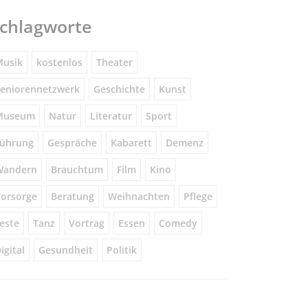
chlagworte
usik
kostenlos
Theater
eniorennetzwerk
Geschichte
Kunst
Museum
Natur
Literatur
Sport
ührung
Gespräche
Kabarett
Demenz
Wandern
Brauchtum
Film
Kino
orsorge
Beratung
Weihnachten
Pflege
este
Tanz
Vortrag
Essen
Comedy
igital
Gesundheit
Politik