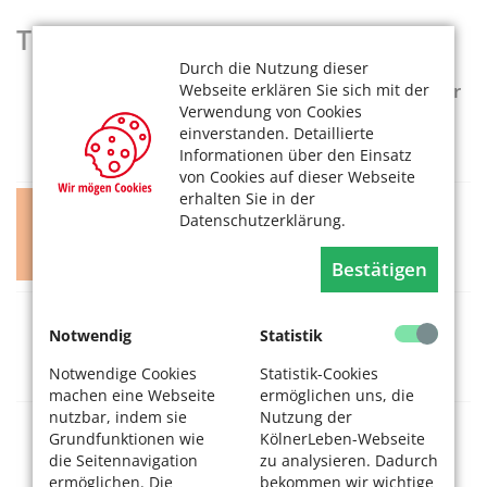
Termine heute
Durch die Nutzung dieser
NO GO: Angie Hiesl und Roland Kaiser
Webseite erklären Sie sich mit der
Verwendung von Cookies
06.08.2026, 18 Uhr
einverstanden. Detaillierte
Angie Hiesl + Roland Kaiser Produktion
Informationen über den Einsatz
von Cookies auf dieser Webseite
erhalten Sie in der
Escht Kabarett on Tour
Datenschutzerklärung.
06.08.2026, 20 Uhr
Bürgerzentrum Engelshof
Bestätigen
SNW Neubrück: Handy Erklärung
Notwendig
Statistik
06.08.2026, 16:15-18 Uhr
Notwendige Cookies
Statistik-Cookies
Bürgerverein Köln-Neubrück e. V.
machen eine Webseite
ermöglichen uns, die
nutzbar, indem sie
Nutzung der
SNW Neubrück: Boule-Gruppe
Grundfunktionen wie
KölnerLeben-Webseite
06.08.2026, 16 Uhr
die Seitennavigation
zu analysieren. Dadurch
ermöglichen. Die
bekommen wir wichtige
Seniorennetzwerk Neubrück