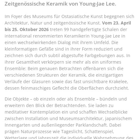
teilen
twittern
teilen
teilen
Zeitgenössische Keramik von Young-Jae Lee.
Im Foyer des Museums für Ostasiatische Kunst begegnen sich
Architektur, Natur und zeitgenössische Kunst.
Vom 23. April
bis 25. Oktober 2026
treten 99 handgefertigte Schalen der
international renommierten Keramikerin Young-Jae Lee in
einen wechselwirkenden Dialog mit ihrem Umfeld. Die
kleinformatigen Gefäße sind in ihrer Form reduziert und
zeichnen sich durch subtil abgestufte Farbgebungen aus. In
ihrer Gesamtheit verkörpern sie mehr als ein uniformes
Ensemble: Beim genauen Betrachten offenbaren sich die
verschiedenen Strukturen der Keramik, die einzigartigen
Verläufe der Glasuren sowie das fast unsichtbare Krakelee,
dessen feinmaschiges Geflecht die Oberflächen durchzieht.
Die Objekte – ob einzeln oder als Ensemble – bündeln und
erweitern den Blick der Betrachtenden. Sie laden zu
meditativer Kontemplation ein und schaffen Wechselblicke
zwischen Installation und Museumsarchitektur, japanischem
Innengarten und außenliegender Parklandschaft. Dabei
prägen Naturprozesse wie Tageslicht, Schattenspiel,
Wetterlage und Jahreszeit die individuelle Wahrnehmung des