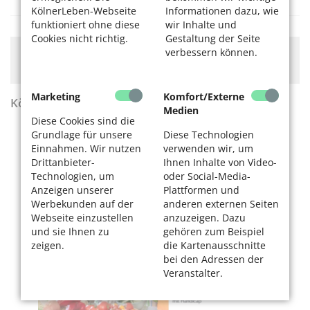
KölnerLeben-Webseite
Informationen dazu, wie
funktioniert ohne diese
wir Inhalte und
Cookies nicht richtig.
Gestaltung der Seite
verbessern können.
Hier könnte Werbung stehen, mit der wir uns
finanzieren. Bitte akzeptieren Sie die
Cookie-Meldung
.
Marketing
Komfort/Externe
KölnerLeben Sommer 2026
Medien
Diese Cookies sind die
Grundlage für unsere
Diese Technologien
Einnahmen. Wir nutzen
verwenden wir, um
Drittanbieter-
Ihnen Inhalte von Video-
Technologien, um
oder Social-Media-
Anzeigen unserer
Plattformen und
Werbekunden auf der
anderen externen Seiten
Webseite einzustellen
anzuzeigen. Dazu
und sie Ihnen zu
gehören zum Beispiel
zeigen.
die Kartenausschnitte
bei den Adressen der
Veranstalter.