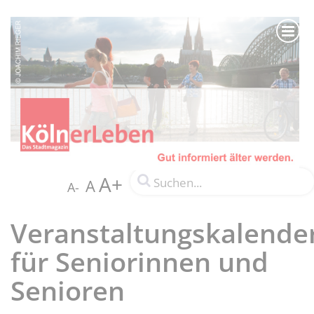
A+
A
A-
Veranstaltungskalende
für Seniorinnen und
Senioren