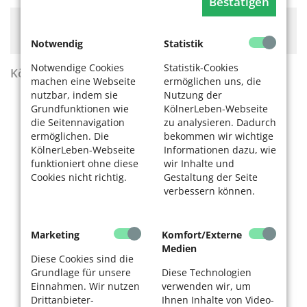
Bestätigen
Hier könnte Werbung stehen, mit der wir uns
finanzieren. Bitte akzeptieren Sie die
Cookie-Meldung
.
Notwendig
Statistik
Notwendige Cookies
Statistik-Cookies
KölnerLeben Sommer 2026
machen eine Webseite
ermöglichen uns, die
nutzbar, indem sie
Nutzung der
Grundfunktionen wie
KölnerLeben-Webseite
die Seitennavigation
zu analysieren. Dadurch
ermöglichen. Die
bekommen wir wichtige
KölnerLeben-Webseite
Informationen dazu, wie
funktioniert ohne diese
wir Inhalte und
Cookies nicht richtig.
Gestaltung der Seite
verbessern können.
Marketing
Komfort/Externe
Medien
Diese Cookies sind die
Grundlage für unsere
Diese Technologien
Einnahmen. Wir nutzen
verwenden wir, um
Drittanbieter-
Ihnen Inhalte von Video-