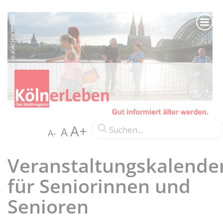
A+
A
A-
Veranstaltungskalende
für Seniorinnen und
Senioren