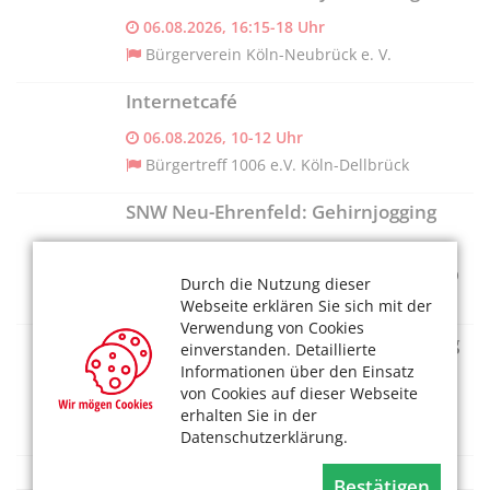
06.08.2026, 16:15-18 Uhr
Bürgerverein Köln-Neubrück e. V.
Internetcafé
06.08.2026, 10-12 Uhr
Bürgertreff 1006 e.V. Köln-Dellbrück
SNW Neu-Ehrenfeld: Gehirnjogging
06.08.2026, 14:40 Uhr
SeniorenNetzwerk Neu-Ehrenfeld c/o AWO
Durch die Nutzung dieser
Zentrum für Senioren Theo-Burauen-Haus
Webseite erklären Sie sich mit der
Verwendung von Cookies
SNW Junkersdorf: Gedächtnistraining
einverstanden. Detaillierte
Informationen über den Einsatz
06.08.2026, 10 Uhr
von Cookies auf dieser Webseite
SeniorenNetzwerk Junkersdorf c/o
erhalten Sie in der
Diakonisches Werk Köln und Region
Datenschutzerklärung.
Bestätigen